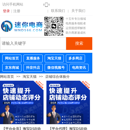
访问手机网站
联系我们
关于我们
登录
|
注册
｜
｜
十五年专注领域
电商服务领航者
运营困惑帮解答
助力商家速成长
搜索
网站首页
直播服务
淘宝天猫
多多网店
京东商城
抖音抖店
微信视频号
电商资讯
网站首页
>>
淘宝天猫
>>
店铺综合体验分
【平台会员】淘宝DSR动
【平台代理】淘宝DSR动