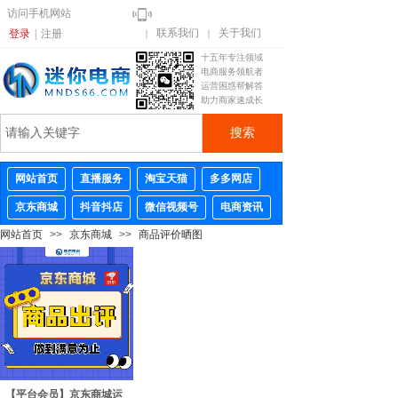
访问手机网站
联系我们
关于我们
登录
|
注册
｜
｜
十五年专注领域
电商服务领航者
运营困惑帮解答
助力商家速成长
搜索
网站首页
直播服务
淘宝天猫
多多网店
京东商城
抖音抖店
微信视频号
电商资讯
网站首页
>>
京东商城
>>
商品评价晒图
【平台会员】京东商城运