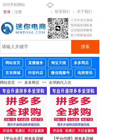
访问手机网站
联系我们
关于我们
登录
|
注册
｜
｜
十五年专注领域
电商服务领航者
运营困惑帮解答
助力商家速成长
搜索
网站首页
直播服务
淘宝天猫
多多网店
京东商城
抖音抖店
微信视频号
电商资讯
网站首页
>>
多多网店
>>
全球购代入住
【平台会员】拼多多店铺
【平台代理】拼多多店铺