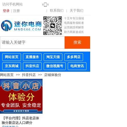
访问手机网站
联系我们
关于我们
登录
|
注册
｜
｜
十五年专注领域
电商服务领航者
运营困惑帮解答
助力商家速成长
搜索
网站首页
直播服务
淘宝天猫
多多网店
京东商城
抖音抖店
微信视频号
电商资讯
网站首页
>>
抖音抖店
>>
店铺体验分
【平台代理】抖店老店体
验分新店达人口碑分