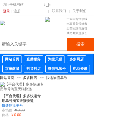
访问手机网站
联系我们
关于我们
登录
|
注册
｜
｜
十五年专注领域
电商服务领航者
运营困惑帮解答
助力商家速成长
搜索
网站首页
直播服务
淘宝天猫
多多网店
京东商城
抖音抖店
微信视频号
电商资讯
网站首页
>>
多多网店
>>
快递物流单号
【平台代理】多多快递专
用单号淘宝天猫快递
快递物流单号
市场价:
￥0.00
价格:
￥0.00