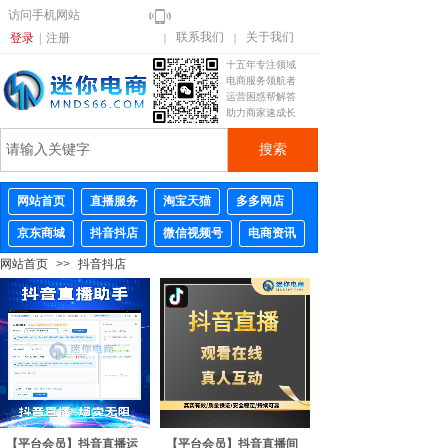
访问手机网站
联系我们
关于我们
登录
|
注册
｜
｜
十五年专注领域
电商服务领航者
运营困惑帮解答
助力商家速成长
搜索
网站首页
直播服务
淘宝天猫
多多网店
京东商城
抖音抖店
微信视频号
电商资讯
网站首页
>>
抖音抖店
【平台会员】抖音直播运
【平台会员】抖音直播间