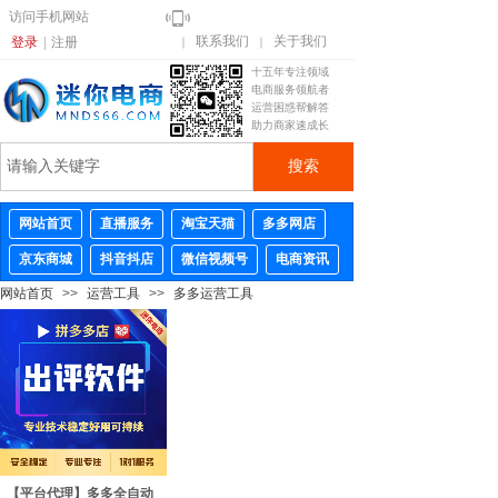
访问手机网站
联系我们
关于我们
登录
|
注册
｜
｜
十五年专注领域
电商服务领航者
运营困惑帮解答
助力商家速成长
搜索
网站首页
直播服务
淘宝天猫
多多网店
京东商城
抖音抖店
微信视频号
电商资讯
网站首页
>>
运营工具
>>
多多运营工具
【平台代理】多多全自动